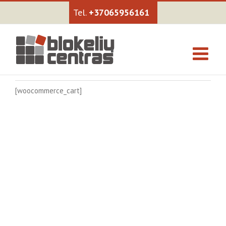
+37065956161
[woocommerce_cart]