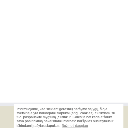
Informuojame, kad siekiant geresnių naršymo sąlygų, šioje
svetainėje yra naudojami slapukai (angl. cookies). Sutikdami su
tuo, paspauskite mygtuką „Sutinku“. Galėsite bet kada atšaukti
Viskas nuo pamatų iki stogo!
savo pasirinkimą pakeisdami interneto naršyklės nustatymus ir
ištrindami įrašytus slapukus.
Sužinoti daugiau