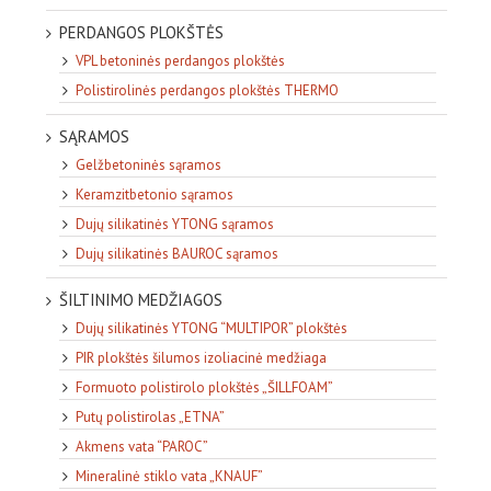
PERDANGOS PLOKŠTĖS
VPL betoninės perdangos plokštės
Polistirolinės perdangos plokštės THERMO
SĄRAMOS
Gelžbetoninės sąramos
Keramzitbetonio sąramos
Dujų silikatinės YTONG sąramos
Dujų silikatinės BAUROC sąramos
ŠILTINIMO MEDŽIAGOS
Dujų silikatinės YTONG “MULTIPOR” plokštės
PIR plokštės šilumos izoliacinė medžiaga
Formuoto polistirolo plokštės „ŠILLFOAM”
Putų polistirolas „ETNA”
Akmens vata “PAROC”
Mineralinė stiklo vata „KNAUF”