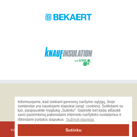
Viskas nuo pamatų iki stogo!
Informuojame, kad siekiant geresnių naršymo sąlygų, šioje
svetainėje yra naudojami slapukai (angl. cookies). Sutikdami su
tuo, paspauskite mygtuką „Sutinku“. Galėsite bet kada atšaukti
savo pasirinkimą pakeisdami interneto naršyklės nustatymus ir
ištrindami įrašytus slapukus.
Sužinoti daugiau
Visos teisės saugomos © 2019 Blokelių Centras | Tel.
8-659-56161
El.
Sutinku
paštas:
info@blokeliucentras.lt