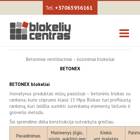
+37065956161
Betoniniai ventiliaciniai – koloniniai blokeliai
BETONEX
BETONEX blokeliai
Inovatyvus produktas mūsų pasiūloje – betoninis blokas su
rankena, kurio stiprumo klasė 15 Mpa. Blokas turi profiliuotą
rankeną, kuri leidžia surinkti surenkamą elementą liežuvio ir
griovelio metodu.
Šio sprendimo dėka konstrukcija sutvarkyta greičiau.
Matmenys (ilgis,
Kiekis
Palet
Pavadinimas
plotis, aukštis) mm
vnt./paletės