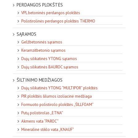
PERDANGOS PLOKŠTĖS
VPL betoninės perdangos plokštės
Polistirolinės perdangos plokštės THERMO
SĄRAMOS
Gelžbetoninės sąramos
Keramzitbetonio sąramos
Dujų silikatinės YTONG sąramos
Dujų silikatinės BAUROC sąramos
ŠILTINIMO MEDŽIAGOS
Dujų silikatinės YTONG “MULTIPOR” plokštės
PIR plokštės šilumos izoliacinė medžiaga
Formuoto polistirolo plokštės „ŠILLFOAM”
Putų polistirolas „ETNA”
Akmens vata “PAROC”
Mineralinė stiklo vata „KNAUF”