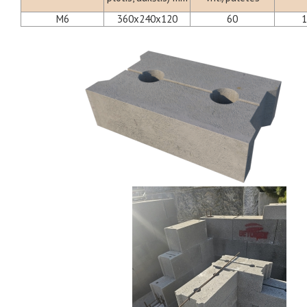
M6
360x240x120
60
1