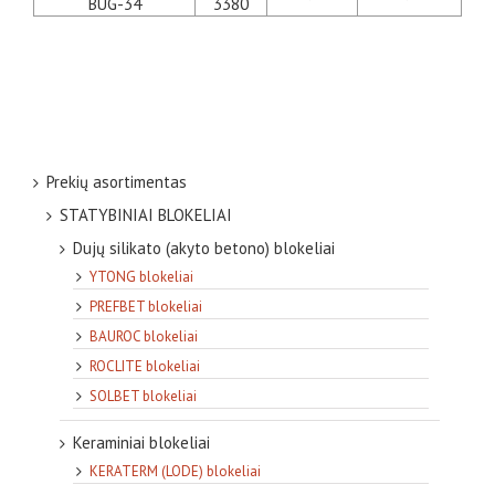
BUG-34
3380
Prekių asortimentas
STATYBINIAI BLOKELIAI
Dujų silikato (akyto betono) blokeliai
YTONG blokeliai
PREFBET blokeliai
BAUROC blokeliai
ROCLITE blokeliai
SOLBET blokeliai
Keraminiai blokeliai
KERATERM (LODE) blokeliai