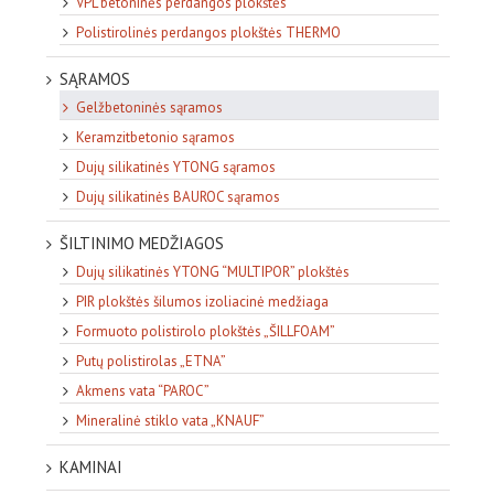
VPL betoninės perdangos plokštės
Polistirolinės perdangos plokštės THERMO
SĄRAMOS
Gelžbetoninės sąramos
Keramzitbetonio sąramos
Dujų silikatinės YTONG sąramos
Dujų silikatinės BAUROC sąramos
ŠILTINIMO MEDŽIAGOS
Dujų silikatinės YTONG “MULTIPOR” plokštės
PIR plokštės šilumos izoliacinė medžiaga
Formuoto polistirolo plokštės „ŠILLFOAM”
Putų polistirolas „ETNA”
Akmens vata “PAROC”
Mineralinė stiklo vata „KNAUF”
KAMINAI