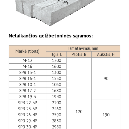
Nelaikančios gelžbetoninės sąramos:
Išmatavimai, mm
Markė (tipas)
Ilgis, L
Plotis, B
Aukštis, H
M-12
1200
M-16
1600
8PB 13-1
1300
8PB 16-1
1550
90
8PB 10-1
1030
8PB 17-2
1680
8PB 19-3
1940
9PB 22-3P
2200
9PB 25-3P
2460
120
9PB 26-4P
2590
190
9PB 29-4P
2850
9PB 30-4P
2980