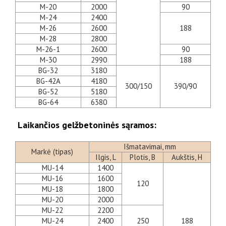
M-20
2000
90
M-24
2400
M-26
2600
188
M-28
2800
M-26-1
2600
90
M-30
2990
188
BG-32
3180
BG-42A
4180
300/150
390/90
BG-52
5180
BG-64
6380
Laikančios gelžbetoninės sąramos:
Išmatavimai, mm
Markė (tipas)
Ilgis, L
Plotis, B
Aukštis, H
MU-14
1400
MU-16
1600
120
MU-18
1800
MU-20
2000
MU-22
2200
MU-24
2400
250
188