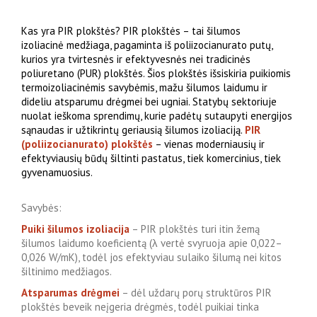
Kas yra PIR plokštės? PIR plokštės – tai šilumos
izoliacinė medžiaga, pagaminta iš poliizocianurato putų,
kurios yra tvirtesnės ir efektyvesnės nei tradicinės
poliuretano (PUR) plokštės. Šios plokštės išsiskiria puikiomis
termoizoliacinėmis savybėmis, mažu šilumos laidumu ir
dideliu atsparumu drėgmei bei ugniai. Statybų sektoriuje
nuolat ieškoma sprendimų, kurie padėtų sutaupyti energijos
sąnaudas ir užtikrintų geriausią šilumos izoliaciją.
PIR
(poliizocianurato) plokštės
– vienas moderniausių ir
efektyviausių būdų šiltinti pastatus, tiek komercinius, tiek
gyvenamuosius.
Savybės:
Puiki šilumos izoliacija
– PIR plokštės turi itin žemą
šilumos laidumo koeficientą (λ vertė svyruoja apie 0,022–
0,026 W/mK), todėl jos efektyviau sulaiko šilumą nei kitos
šiltinimo medžiagos.
Atsparumas drėgmei
– dėl uždarų porų struktūros PIR
plokštės beveik neįgeria drėgmės, todėl puikiai tinka