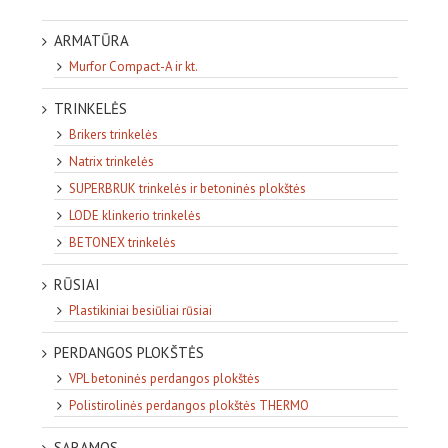
ARMATŪRA
Murfor Compact-A ir kt.
TRINKELĖS
Brikers trinkelės
Natrix trinkelės
SUPERBRUK trinkelės ir betoninės plokštės
LODE klinkerio trinkelės
BETONEX trinkelės
RŪSIAI
Plastikiniai besiūliai rūsiai
PERDANGOS PLOKŠTĖS
VPL betoninės perdangos plokštės
Polistirolinės perdangos plokštės THERMO
SĄRAMOS