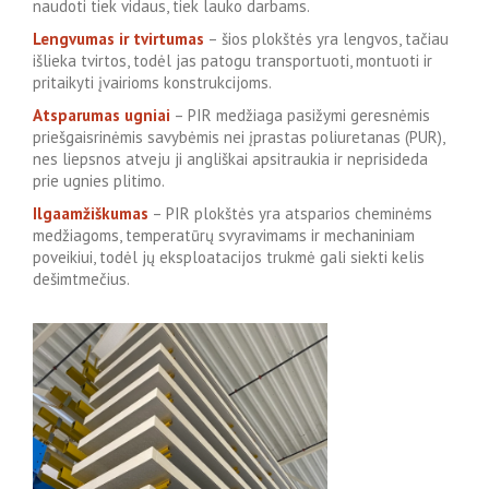
naudoti tiek vidaus, tiek lauko darbams.
Lengvumas ir tvirtumas
– šios plokštės yra lengvos, tačiau
išlieka tvirtos, todėl jas patogu transportuoti, montuoti ir
pritaikyti įvairioms konstrukcijoms.
Atsparumas ugniai
– PIR medžiaga pasižymi geresnėmis
priešgaisrinėmis savybėmis nei įprastas poliuretanas (PUR),
nes liepsnos atveju ji angliškai apsitraukia ir neprisideda
prie ugnies plitimo.
Ilgaamžiškumas
– PIR plokštės yra atsparios cheminėms
medžiagoms, temperatūrų svyravimams ir mechaniniam
poveikiui, todėl jų eksploatacijos trukmė gali siekti kelis
dešimtmečius.