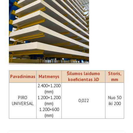
Šilumos laidumo
Storis,
Pavadinimas
Matmenys
koeficientas
λD
mm
2.400×1.200
(mm)
PIRO
1.200×1.200
Nuo 50
0,022
UNIVERSAL
(mm)
iki 200
1.200×600
(mm)