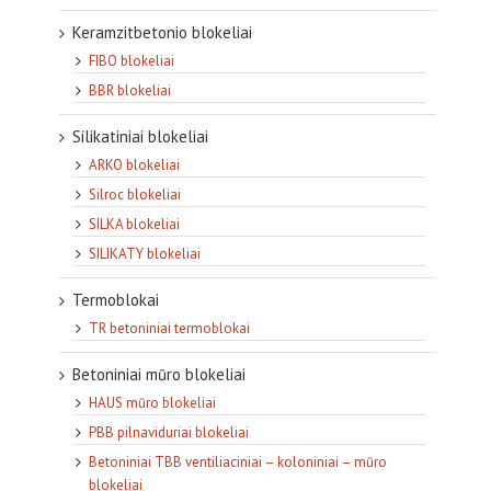
Keramzitbetonio blokeliai
FIBO blokeliai
BBR blokeliai
Silikatiniai blokeliai
ARKO blokeliai
Silroc blokeliai
SILKA blokeliai
SILIKATY blokeliai
Termoblokai
TR betoniniai termoblokai
Betoniniai mūro blokeliai
HAUS mūro blokeliai
PBB pilnaviduriai blokeliai
Betoniniai TBB ventiliaciniai – koloniniai – mūro
blokeliai