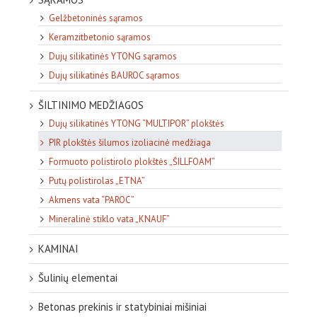
Gelžbetoninės sąramos
Keramzitbetonio sąramos
Dujų silikatinės YTONG sąramos
Dujų silikatinės BAUROC sąramos
ŠILTINIMO MEDŽIAGOS
Dujų silikatinės YTONG “MULTIPOR” plokštės
PIR plokštės šilumos izoliacinė medžiaga
Formuoto polistirolo plokštės „ŠILLFOAM”
Putų polistirolas „ETNA”
Akmens vata “PAROC”
Mineralinė stiklo vata „KNAUF”
KAMINAI
Šulinių elementai
Betonas prekinis ir statybiniai mišiniai