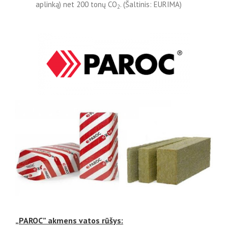
aplinką) net 200 tonų CO
. (Šaltinis: EURIMA)
2
„PAROC” akmens vatos rūšys: