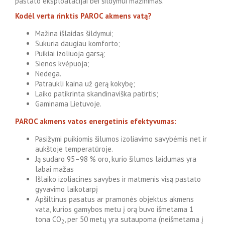
pastato eksploatacijai bei šildymui mažinimas.
Kodėl verta rinktis PAROC akmens vatą?
Mažina išlaidas šildymui;
Sukuria daugiau komforto;
Puikiai izoliuoja garsą;
Sienos kvėpuoja;
Nedega.
Patraukli kaina už gerą kokybę;
Laiko patikrinta skandinaviška patirtis;
Gaminama Lietuvoje.
PAROC akmens vatos energetinis efektyvumas:
Pasižymi puikiomis šilumos izoliavimo savybėmis net ir
aukštoje temperatūroje.
Ją sudaro 95–98 % oro, kurio šilumos laidumas yra
labai mažas
Išlaiko izoliacines savybes ir matmenis visą pastato
gyvavimo laikotarpį
Apšiltinus pasatus ar pramonės objektus akmens
vata, kurios gamybos metu į orą buvo išmetama 1
tona CO
, per 50 metų yra sutaupoma (neišmetama į
2