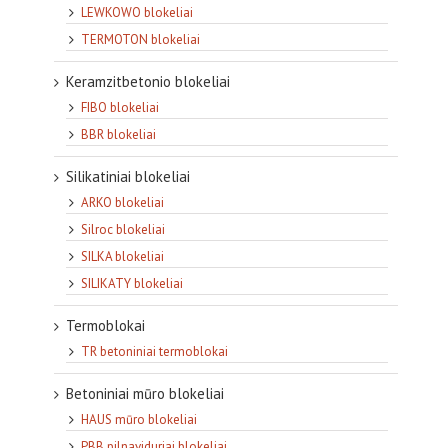
LEWKOWO blokeliai
TERMOTON blokeliai
Keramzitbetonio blokeliai
FIBO blokeliai
BBR blokeliai
Silikatiniai blokeliai
ARKO blokeliai
Silroc blokeliai
SILKA blokeliai
SILIKATY blokeliai
Termoblokai
TR betoniniai termoblokai
Betoniniai mūro blokeliai
HAUS mūro blokeliai
PBB pilnaviduriai blokeliai