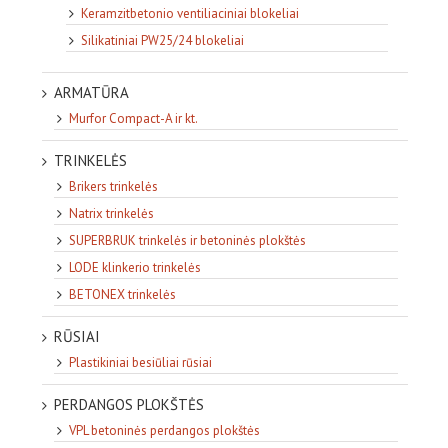
Keramzitbetonio ventiliaciniai blokeliai
Silikatiniai PW25/24 blokeliai
ARMATŪRA
Murfor Compact-A ir kt.
TRINKELĖS
Brikers trinkelės
Natrix trinkelės
SUPERBRUK trinkelės ir betoninės plokštės
LODE klinkerio trinkelės
BETONEX trinkelės
RŪSIAI
Plastikiniai besiūliai rūsiai
PERDANGOS PLOKŠTĖS
VPL betoninės perdangos plokštės