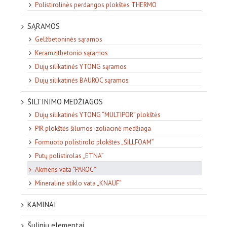
Polistirolinės perdangos plokštės THERMO
SĄRAMOS
Gelžbetoninės sąramos
Keramzitbetonio sąramos
Dujų silikatinės YTONG sąramos
Dujų silikatinės BAUROC sąramos
ŠILTINIMO MEDŽIAGOS
Dujų silikatinės YTONG “MULTIPOR” plokštės
PIR plokštės šilumos izoliacinė medžiaga
Formuoto polistirolo plokštės „ŠILLFOAM”
Putų polistirolas „ETNA”
Akmens vata “PAROC”
Mineralinė stiklo vata „KNAUF”
KAMINAI
Šulinių elementai