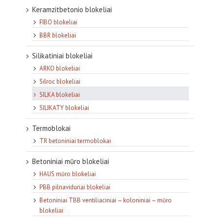
Keramzitbetonio blokeliai
FIBO blokeliai
BBR blokeliai
Silikatiniai blokeliai
ARKO blokeliai
Silroc blokeliai
SILKA blokeliai
SILIKATY blokeliai
Termoblokai
TR betoniniai termoblokai
Betoniniai mūro blokeliai
HAUS mūro blokeliai
PBB pilnaviduriai blokeliai
Betoniniai TBB ventiliaciniai – koloniniai – mūro
blokeliai