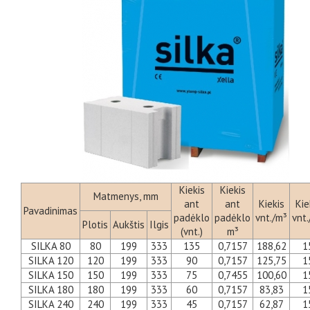
Kiekis
Kiekis
Matmenys, mm
ant
ant
Kiekis
Kie
Pavadinimas
padėklo
padėklo
vnt./m³
vnt
Plotis
Aukštis
Ilgis
(vnt.)
m³
SILKA 80
80
199
333
135
0,7157
188,62
1
SILKA 120
120
199
333
90
0,7157
125,75
1
SILKA 150
150
199
333
75
0,7455
100,60
1
SILKA 180
180
199
333
60
0,7157
83,83
1
SILKA 240
240
199
333
45
0,7157
62,87
1