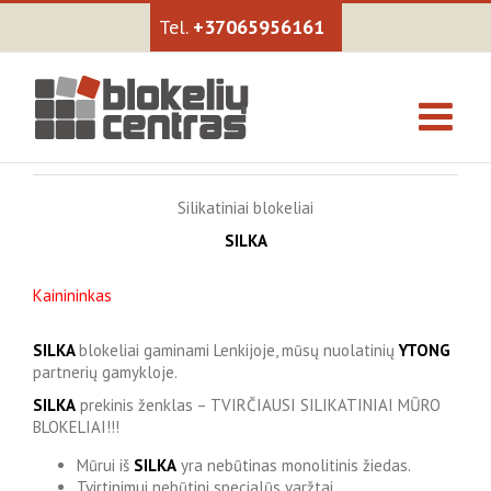
+37065956161
Silikatiniai blokeliai
SILKA
Kainininkas
SILKA
blokeliai gaminami Lenkijoje, mūsų nuolatinių
YTONG
partnerių gamykloje.
SILKA
prekinis ženklas – TVIRČIAUSI SILIKATINIAI MŪRO
BLOKELIAI!!!
Mūrui iš
SILKA
yra nebūtinas monolitinis žiedas.
Tvirtinimui nebūtini specialūs varžtai.