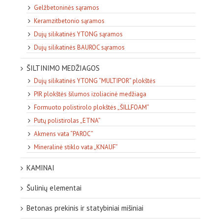
Gelžbetoninės sąramos
Keramzitbetonio sąramos
Dujų silikatinės YTONG sąramos
Dujų silikatinės BAUROC sąramos
ŠILTINIMO MEDŽIAGOS
Dujų silikatinės YTONG “MULTIPOR” plokštės
PIR plokštės šilumos izoliacinė medžiaga
Formuoto polistirolo plokštės „ŠILLFOAM”
Putų polistirolas „ETNA”
Akmens vata “PAROC”
Mineralinė stiklo vata „KNAUF”
KAMINAI
Šulinių elementai
Betonas prekinis ir statybiniai mišiniai