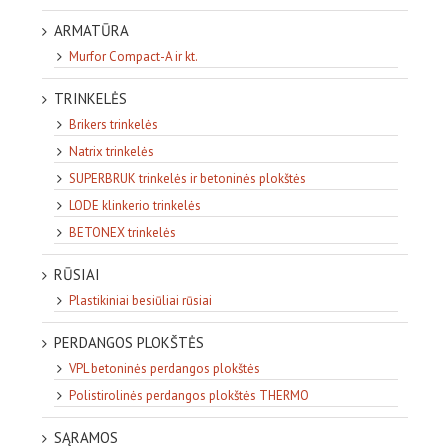
ARMATŪRA
Murfor Compact-A ir kt.
TRINKELĖS
Brikers trinkelės
Natrix trinkelės
SUPERBRUK trinkelės ir betoninės plokštės
LODE klinkerio trinkelės
BETONEX trinkelės
RŪSIAI
Plastikiniai besiūliai rūsiai
PERDANGOS PLOKŠTĖS
VPL betoninės perdangos plokštės
Polistirolinės perdangos plokštės THERMO
SĄRAMOS