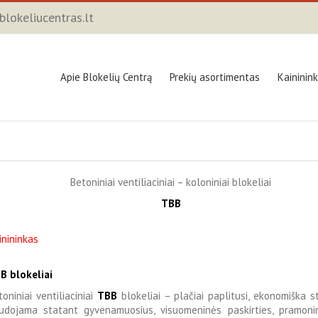
lokeliucentras.lt
Apie Blokelių Centrą
Prekių asortimentas
Kaininin
Betoniniai ventiliaciniai – koloniniai blokeliai
TBB
inininkas
B blokeliai
toniniai ventiliaciniai
TBB
blokeliai – plačiai paplitusi, ekonomiška 
udojama statant gyvenamuosius, visuomeninės paskirties, pramoni