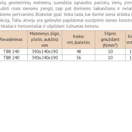
kslių geometrinių matmenų sumažėja sąnaudos pastatų sienų įreng
udoti rūsio sienoms įrengti, taip pat išorinėms laikančioms ir nela
dinėms pertvaroms. Blokeliai ypač tinka tada, kai išorinė siena atlieka
nkciją. Tokiu atveju yra galimybė papildomai sustiprinti sienos konstr
rtikaliai ir horizontaliai, ir užpildant tuštumas betonu.
Matmenys (ilgis,
Stipris
Kiekis
Ki
Pavadinimas
plotis, aukštis)
gniuždant
vnt./paletės
vn
mm
(N/mm²)
TBB 140
390x140x190
48
10
1
TBB 240
390x240x190
36
10
1