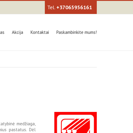
+37065956161
kas
Akcija
Kontaktai
Paskambinkite mums!
statybinė medžiaga,
nius pastatus. Dėl