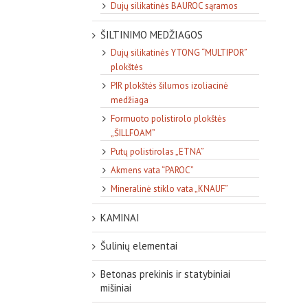
Dujų silikatinės BAUROC sąramos
ŠILTINIMO MEDŽIAGOS
Dujų silikatinės YTONG “MULTIPOR”
plokštės
PIR plokštės šilumos izoliacinė
medžiaga
Formuoto polistirolo plokštės
„ŠILLFOAM”
Putų polistirolas „ETNA”
Akmens vata “PAROC”
Mineralinė stiklo vata „KNAUF”
KAMINAI
Šulinių elementai
Betonas prekinis ir statybiniai
mišiniai