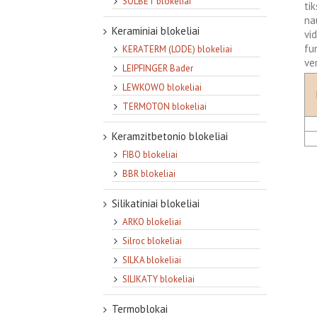
SOLBET blokeliai
ti
na
Keraminiai blokeliai
vi
fu
KERATERM (LODE) blokeliai
ve
LEIPFINGER Bader
LEWKOWO blokeliai
TERMOTON blokeliai
Keramzitbetonio blokeliai
FIBO blokeliai
BBR blokeliai
Silikatiniai blokeliai
ARKO blokeliai
Silroc blokeliai
SILKA blokeliai
SILIKATY blokeliai
Termoblokai