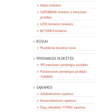
Natrix trinkelės
SUPERBRUK trinkelės ir betoninės
plokštės
LODE klinkerio trinkelės
BETONEX trinkelės
RŪSIAI
Plastikiniai besiūliai rūsiai
PERDANGOS PLOKŠTĖS
VPL betoninės perdangos plokštės
Polistirolinės perdangos plokštės
THERMO
SĄRAMOS
Gelžbetoninės sąramos
Keramzitbetonio sąramos
Dujų silikatinės YTONG sąramos