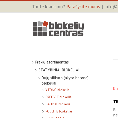
Turite klausimų?
Parašykite mums
|
info@b
Prekių asortimentas
STATYBINIAI BLOKELIAI
Dujų silikato (akyto betono)
blokeliai
Ka
YTONG blokeliai
PREFBET blokeliai
TB
BAUROC blokeliai
Be
ROCLITE blokeliai
na