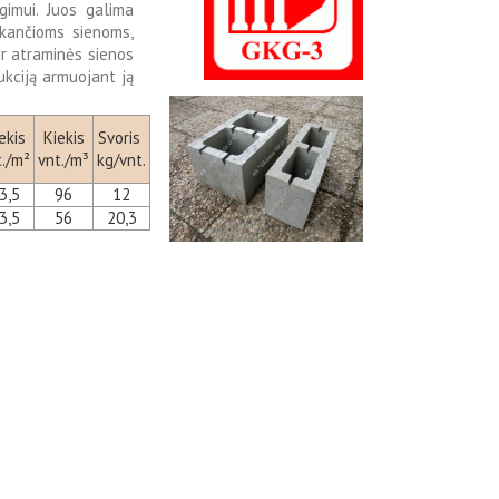
imui. Juos galima
ikančioms sienoms,
 ir atraminės sienos
ukciją armuojant ją
ekis
Kiekis
Svoris
t./m²
vnt./m³
kg/vnt.
3,5
96
12
3,5
56
20,3