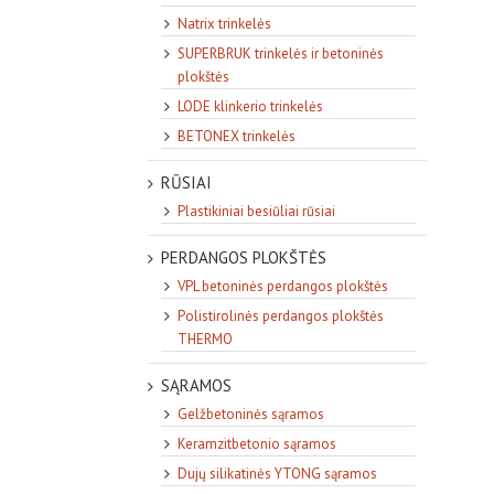
Natrix trinkelės
SUPERBRUK trinkelės ir betoninės
plokštės
LODE klinkerio trinkelės
BETONEX trinkelės
RŪSIAI
Plastikiniai besiūliai rūsiai
PERDANGOS PLOKŠTĖS
VPL betoninės perdangos plokštės
Polistirolinės perdangos plokštės
THERMO
SĄRAMOS
Gelžbetoninės sąramos
Keramzitbetonio sąramos
Dujų silikatinės YTONG sąramos