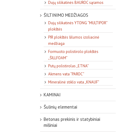
Dujų silikatinės BAUROC sąramos
ŠILTINIMO MEDŽIAGOS
Dujų silikatinės YTONG “MULTIPOR”
plokštės
PIR plokštės šilumos izoliacinė
medžiaga
Formuoto polistirolo plokštės
„ŠILLFOAM”
Putų polistirolas „ETNA”
Akmens vata “PAROC”
Mineralinė stiklo vata „KNAUF”
KAMINAI
Šulinių elementai
Betonas prekinis ir statybiniai
mišiniai