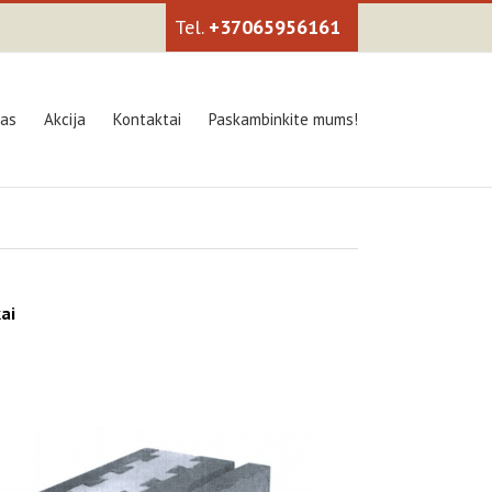
+37065956161
kas
Akcija
Kontaktai
Paskambinkite mums!
ai