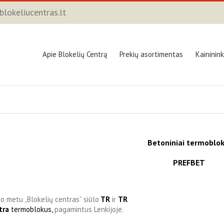
lokeliucentras.lt
Apie Blokelių Centrą
Prekių asortimentas
Kaininin
Betoniniai termoblok
PREFBET
uo metu „Blokelių centras” siūlo
TR
ir
TR
tra
termoblokus,
pagamintus Lenkijoje.