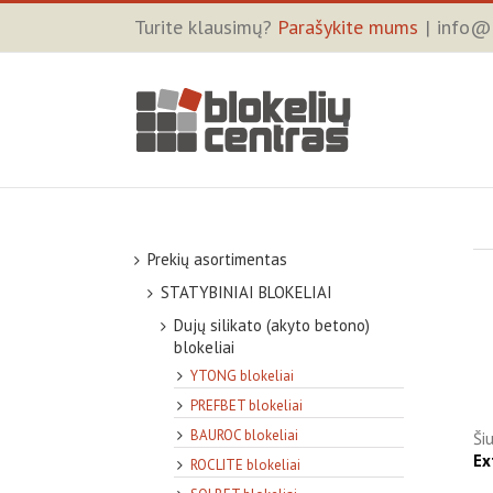
Turite klausimų?
Parašykite mums
|
info@b
Prekių asortimentas
STATYBINIAI BLOKELIAI
Dujų silikato (akyto betono)
blokeliai
YTONG blokeliai
PREFBET blokeliai
BAUROC blokeliai
Ši
Ex
ROCLITE blokeliai