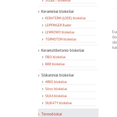
SOLBET blokeliai
Keraminiai blokeliai
KERATERM (LODE) blokeliai
LEIPFINGER Bader
Eu
LEWKOWO blokeliai
išo
TERMOTON blokeliai
ūk
kar
Keramzitbetonio blokeliai
FIBO blokeliai
BBR blokeliai
Silikatiniai blokeliai
ARKO blokeliai
Silroc blokeliai
SILKA blokeliai
SILIKATY blokeliai
Termoblokai