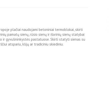
ropoje plačiai naudojami betoniniai termoblokai, skirti
rinių pamatų sienų, rūsio sienų ir išorinių sienų statybai
io ir gyvulininkystės pastatuose. Skirti statyti sienas su
ščiui atspariu, klijų ar tradiciniu skiediniu.