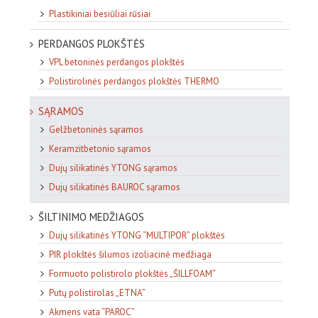
Plastikiniai besiūliai rūsiai
PERDANGOS PLOKŠTĖS
VPL betoninės perdangos plokštės
Polistirolinės perdangos plokštės THERMO
SĄRAMOS
Gelžbetoninės sąramos
Keramzitbetonio sąramos
Dujų silikatinės YTONG sąramos
Dujų silikatinės BAUROC sąramos
ŠILTINIMO MEDŽIAGOS
Dujų silikatinės YTONG “MULTIPOR” plokštės
PIR plokštės šilumos izoliacinė medžiaga
Formuoto polistirolo plokštės „ŠILLFOAM”
Putų polistirolas „ETNA”
Akmens vata “PAROC”