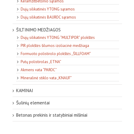
Keramzitbetonio sąramos
Dujų silikatinės YTONG sąramos
Dujų silikatinės BAUROC sąramos
ŠILTINIMO MEDŽIAGOS
Dujų silikatinės YTONG “MULTIPOR” plokštės
PIR plokštės šilumos izoliacinė medžiaga
Formuoto polistirolo plokštės „ŠILLFOAM”
Putų polistirolas „ETNA”
Akmens vata “PAROC”
Mineralinė stiklo vata „KNAUF”
KAMINAI
Šulinių elementai
Betonas prekinis ir statybiniai mišiniai