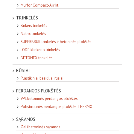
Murfor Compact-A ir kt.
TRINKELĖS
Brikers trinkelės
Natrix trinkelės
SUPERBRUK trinkelės ir betoninės plokštės
LODE klinkerio trinkelės
BETONEX trinkelės
RŪSIAI
Plastikiniai besiūliai rūsiai
PERDANGOS PLOKŠTĖS
VPL betoninės perdangos plokštės
Polistirolinės perdangos plokštės THERMO
SĄRAMOS
Gelžbetoninės sąramos