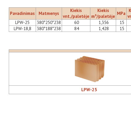
Kiekis
Kiekis
K
Pavadinimas
Matmenys
MPa
vnt./paletėje
m³/paletėje
v
LPW-25
380*250*238
60
1,356
15
LPW-18,8
380*188*238
84
1,428
15
LPW-25